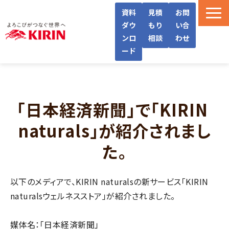
資料
見積
お問
ダウ
もり
い合
ンロ
相談
わせ
ード
WellWaとは
機能・サービス紹介
「日本経済新聞」で「KIRIN 
導入フロー/料金
naturals」が紹介されまし
導入事例/インタビュー
た。
よくあるご質問
お役立ち情報
以下のメディアで、KIRIN naturalsの新サービス「KIRIN
naturalsウェルネスストア」が紹介されました。
媒体名：「日本経済新聞」