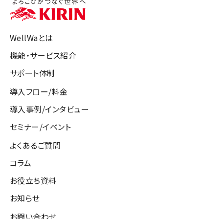
個人情報保護の観点から、過去のお問い合わせにつ
きましては、一定期間経過後、消去させていただく場
合がございます。
WellWaとは
お客様情報の安全性確保のため、本ページ以降のフ
機能・サービス紹介
ォームを開いたまま一定時間経過すると自動的に接
サポート体制
続が切れる設定になっておりますのでご注意くださ
い。
導入フロー/料金
導入事例/インタビュー
セミナー/イベント
よくあるご質問
コラム
お役立ち資料
お知らせ
お問い合わせ