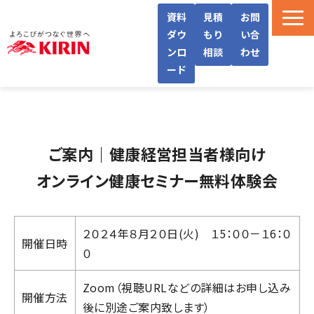
資料
見積
お問
ダウ
もり
い合
ンロ
相談
わせ
ード
WellWaとは
機能・サービス紹介
ご案内｜健康経営担当者様向け
導入フロー/料金
導入事例/インタビュー
オンライン健康セミナー無料体験会
よくあるご質問
お役立ち情報
２０２４年８月２０日(火) １5：００－１6：０
開催日時
０
Zoom（視聴URLなどの詳細はお申し込み
開催方法
後に別途ご案内致します）