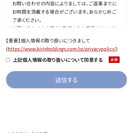
お問い合わせの内容によりましては、ご返事までに
お時間を頂戴する場合がございます。あらかじめご
了承ください。
お問い合わせの内容（お客様からの商品やサービス
のご案内及びご紹介など）によりましては、ご返事い
【重要】個人情報の取り扱いにつきまして
たしかねる場合がございます。あらかじめご了承くだ
(
https://www.kirinholdings.com/jp/privacypolicy/
)
さい。
上記個人情報の取り扱いについて同意する
私どもからご依頼した場合を除き、アイデア等のご提
案をお受けすることは遠慮させていただいておりま
す。
ご連絡いただいた場合、ご返信はいたしかねますの
で、あらかじめご了承ください。
弊社からお客様へのご返事は、お客様個人宛にお送
りするものです。
一部または全部を転載、二次利用することはご遠慮
くださいますようお願いいたします。