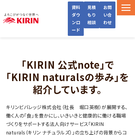
資料
見積
お問
ダウ
もり
い合
ンロ
相談
わせ
ード
WellWaとは
機能・サービス紹介
「KIRIN 公式note」で
導入フロー/料金
「KIRIN naturalsの歩み」を
導入事例/インタビュー
紹介しています。
よくあるご質問
お役立ち情報
キリンビバレッジ株式会社（社長 堀口英樹）が展開する、
働く人の「食」を豊かにし、いきいきと健康的に働ける職場
づくりをサポートする法人向けサービス「KIRIN
naturals（キリン ナチュラルズ）」の立ち上げの背景からコ