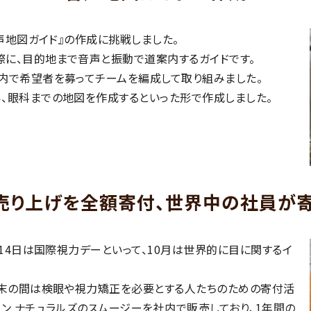
音声地図ガイド』の作成に挑戦しました。
に、目的地まで音声と振動で道案内するガイドです。
内で希望者を募ってチームを編成して取り組みました。
、眼科までの地図を作成するといった形で作成しました。
売り上げを全額寄付、世界中の社員が
月14日は国際視力デーといって、10月は世界的に目に関するイ
月末の間は検眼や視力矯正を必要とする人たちのための寄付活
ン ナチュラルズのスムージーを社内で販売しており、1年間の