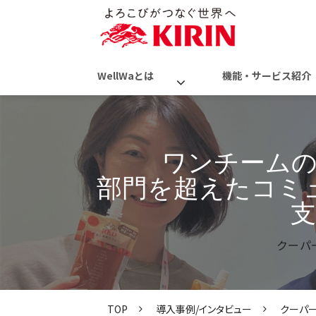
WellWaとは
機能・サービス紹介
ワンチーム
部門を超えたコミ
クーパ
TOP
導入事例/インタビュー
クーパ