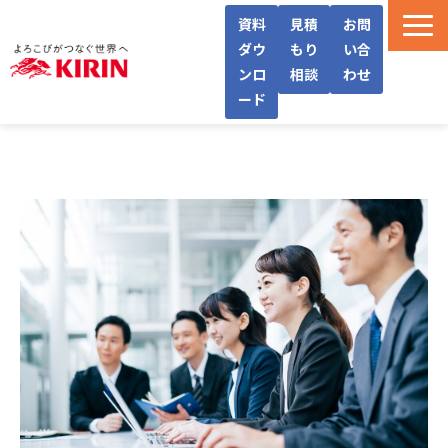
資料
見積
お問
ダウ
もり
い合
ンロ
相談
わせ
ード
WellWaとは
機能・サービス紹介
導入フロー/料金
導入事例/インタビュー
よくあるご質問
お役立ち情報