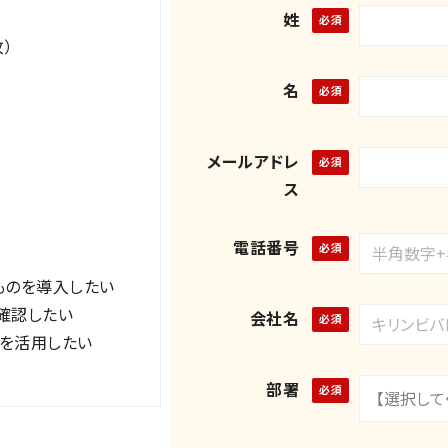
姓
枚）
名
メールアドレ
ス
電話番号
ものを導入したい
を確認したい
会社名
を活用したい
部署