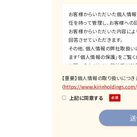
お客様からいただいた個人情報
任を持って管理し、お客様への
お客様からいただいた内容によ
回答させていただきます。
その他、個人情報の弊社取扱い
ます「個人情報の保護」をご覧く
お問い合わせには、弊社受付時
ります。
【重要】個人情報の取り扱いにつき
受付時間9:00～17:00（土・日
(
https://www.kirinholdings.com/
お問い合わせの内容によりまし
上記に同意する
る場合がございます。あらかじめ
お問い合わせの内容（お客様か
紹介など）によりましては、ご返
らかじめご了承ください。
私どもからご依頼した場合を除