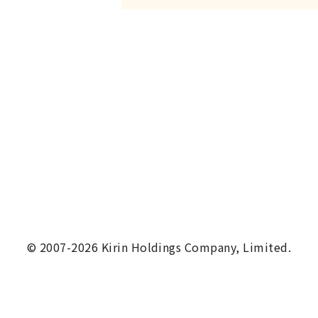
ことは遠慮させていただいてお
信はいたしかねますので、あらか
弊社からお客様へのご返事は、
一部または全部を転載、二次利
お願いいたします。
個人情報保護の観点から、過去
定期間経過後、消去させていた
必須のついている項目は必ずご
旧漢字または機種依存文字は入
お客様情報の安全性確保のため
まま一定時間経過すると自動的
すのでご注意ください。
© 2007-2026 Kirin Holdings Company, Limited.
携帯電話へのメールによるご返
客様からのご質問に十分お答え
めご了承ください。