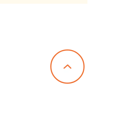
ります。ご連絡いただいた場合、ご返
じめご了承ください。
お客様個人宛にお送りするものです。
用することはご遠慮くださいますよう
のお問い合わせにつきましては、一
だく場合がございます。
入力ください。
力できません。
、本ページ以降のフォームを開いた
に接続が切れる設定になっておりま
事は、文字数等の制約条件により、お
できない場合がございます。あらかじ