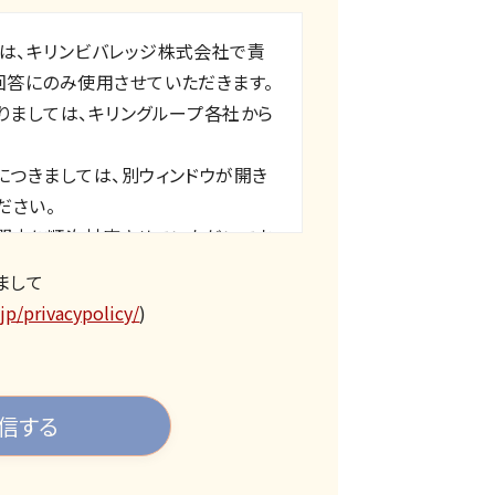
は、キリンビバレッジ株式会社で責
回答にのみ使用させていただきます。
りましては、キリングループ各社から
につきましては、別ウィンドウが開き
ださい。
間内に順次対応させていただいてお
まして
・祝日を除く）
jp/privacypolicy/
)
ては、ご返事までにお時間を頂戴す
ご了承ください。
らの商品やサービスのご案内及びご
事いたしかねる場合がございます。あ
き、アイデア等のご提案をお受けする