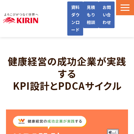
資料
見積
お問
ダウ
もり
い合
ンロ
相談
わせ
ード
WellWaとは
機能・サービス紹介
健康経営の成功企業が実践
導入フロー/料金
する
導入事例/インタビュー
KPI設計とPDCAサイクル
よくあるご質問
お役立ち情報