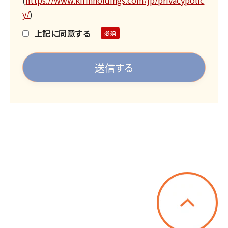
(
https://www.kirinholdings.com/jp/privacypolic
護」をご覧ください。
y/
)
お問い合わせには、弊社受付時間内に順次対
上記に同意する
応させていただいております。
受付時間9:00～17:00（土・日・祝日を除く）
お問い合わせの内容によりましては、ご返事
までにお時間を頂戴する場合がございます。
あらかじめご了承ください。
お問い合わせの内容（お客様からの商品やサ
ービスのご案内及びご紹介など）によりまし
ては、ご返事いたしかねる場合がございます。
あらかじめご了承ください。
私どもからご依頼した場合を除き、アイデア
等のご提案をお受けすることは遠慮させてい
ただいております。ご連絡いただいた場合、ご
返信はいたしかねますので、あらかじめご了
承ください。