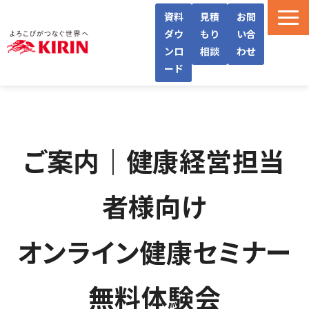
資料
見積
お問
ダウ
もり
い合
ンロ
相談
わせ
ード
WellWaとは
機能・サービス紹介
導入フロー/料金
ご案内｜健康経営担当
導入事例/インタビュー
者様向け
よくあるご質問
お役立ち情報
オンライン健康セミナー
無料体験会