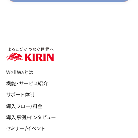
ご連絡いただいた場合、ご返信はいたしかねますの
で、あらかじめご了承ください。
弊社からお客様へのご返事は、お客様個人宛にお送
りするものです。
一部または全部を転載、二次利用することはご遠慮
くださいますようお願いいたします。
個人情報保護の観点から、過去のお問い合わせにつ
きましては、一定期間経過後、消去させていただく場
合がございます。
WellWaとは
お客様情報の安全性確保のため、本ページ以降のフ
機能・サービス紹介
ォームを開いたまま一定時間経過すると自動的に接
サポート体制
続が切れる設定になっておりますのでご注意くださ
い。
導入フロー/料金
導入事例/インタビュー
セミナー/イベント