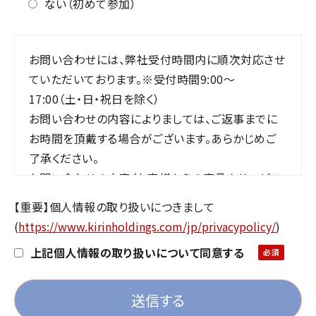
ない（初めて参加）
お問い合わせには、弊社受付時間内に順次対応させ
ていただいております。※受付時間9:00～
17:00（土・日・祝日を除く）
お問い合わせの内容によりましては、ご返事までに
お時間を頂戴する場合がございます。あらかじめご
了承ください。
お問い合わせの内容（お客様からの商品やサービス
のご案内及びご紹介など）によりましては、ご返事い
【重要】個人情報の取り扱いにつきまして
たしかねる場合がございます。あらかじめご了承くだ
(
https://www.kirinholdings.com/jp/privacypolicy/
)
さい。
上記個人情報の取り扱いについて同意する
私どもからご依頼した場合を除き、アイデア等のご提
案をお受けすることは遠慮させていただいておりま
す。