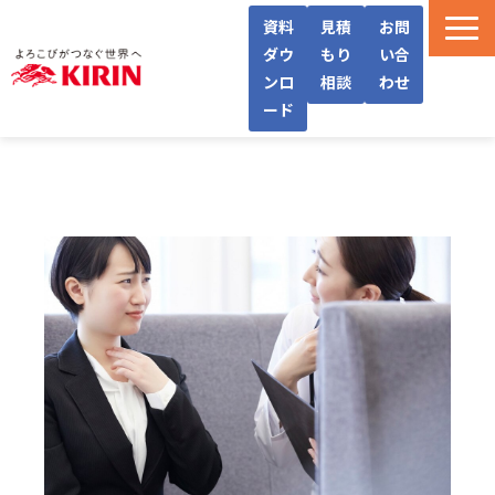
資料
見積
お問
ダウ
もり
い合
ンロ
相談
わせ
ード
WellWaとは
機能・サービス紹介
導入フロー/料金
導入事例/インタビュー
よくあるご質問
お役立ち情報