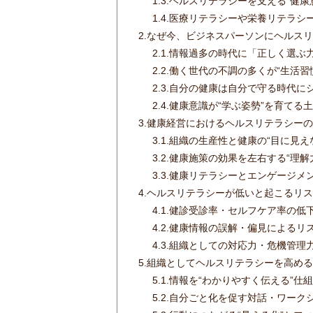
1.3.
ヘルスリテラシーを支える“健康
1.4.
医療リテラシーや栄養リテラシ
2.
なぜ今、ビジネスパーソンにヘルスリ
2.1.
情報過多の時代に「正しく選ぶ
2.2.
働く世代の不調の多くが“生活習
2.3.
自分の健康は自分で守る時代に
2.4.
健康意識が“学ぶ姿勢”を育てる
3.
健康経営におけるヘルスリテラシーの
3.1.
組織の生産性と健康の“目に見え
3.2.
健康施策の効果を左右する“理解
3.3.
健康リテラシーとエンゲージメ
4.
ヘルスリテラシーが低いと起こるリス
4.1.
健診受診率・セルフケア率の低
4.2.
健康情報の誤解・偏見によるリ
4.3.
組織としての対応力・危機管理
5.
組織としてヘルスリテラシーを高める
5.1.
情報を“わかりやすく伝える”仕
5.2.
自分ごと化を促す対話・ワーク