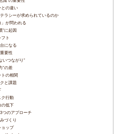
意識”の重要性
ーとの違い
テラシーが求められているのか
力」が問われる
慣”に起因
シフト
土台になる
重要性
ないつながり”
力”の差
ントの相関
クと課題
下
スク行動
力の低下
3つのアプローチ
組みづくり
ショップ