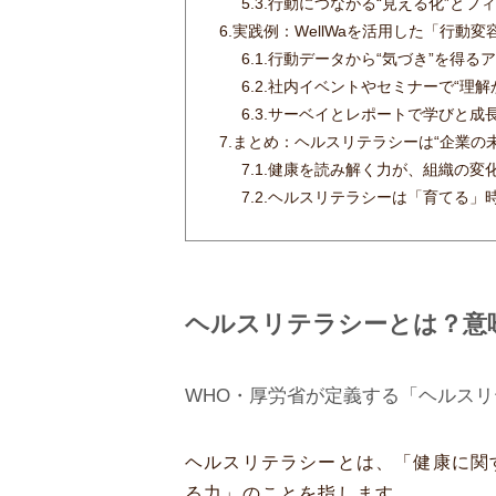
5.3.
行動につながる“見える化”とフ
6.
実践例：WellWaを活用した「行動
6.1.
行動データから“気づき”を得る
6.2.
社内イベントやセミナーで“理解
6.3.
サーベイとレポートで学びと成
7.
まとめ：ヘルスリテラシーは“企業の
7.1.
健康を読み解く力が、組織の変
7.2.
ヘルスリテラシーは「育てる」
ヘルスリテラシーとは？意
WHO・厚労省が定義する「ヘルス
ヘルスリテラシーとは、「健康に関
る力」のことを指します。