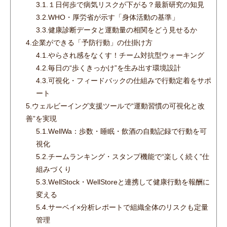
3.1.
１日何歩で病気リスクが下がる？最新研究の知見
3.2.
WHO・厚労省が示す「身体活動の基準」
3.3.
健康診断データと運動量の相関をどう見せるか
4.
企業ができる「予防行動」の仕掛け方
4.1.
やらされ感をなくす！チーム対抗型ウォーキング
4.2.
毎日の“歩くきっかけ”を生み出す環境設計
4.3.
可視化・フィードバックの仕組みで行動定着をサポ
ート
5.
ウェルビーイング支援ツールで“運動習慣の可視化と改
善”を実現
5.1.
WellWa：歩数・睡眠・飲酒の自動記録で行動を可
視化
5.2.
チームランキング・スタンプ機能で“楽しく続く”仕
組みづくり
5.3.
WellStock・WellStoreと連携して健康行動を報酬に
変える
5.4.
サーベイ×分析レポートで組織全体のリスクも定量
管理