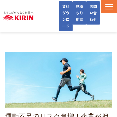
資料
見積
お問
ダウ
もり
い合
ンロ
相談
わせ
ード
WellWaとは
機能・サービス紹介
導入フロー/料金
導入事例/インタビュー
よくあるご質問
お役立ち情報
運動不足でリスク急増！企業が押