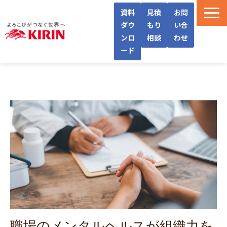
資料
見積
お問
ダウ
もり
い合
ンロ
相談
わせ
ード
WellWaとは
機能・サービス紹介
導入フロー/料金
導入事例/インタビュー
よくあるご質問
お役立ち情報
職場のメンタルヘルスが組織力を