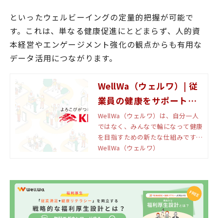
といったウェルビーイングの定量的把握が可能で
す。これは、単なる健康促進にとどまらず、人的資
本経営やエンゲージメント強化の観点からも有用な
データ活用につながります。
WellWa（ウェルワ）| 従
業員の健康をサポートす
る健康経営支援サービス
WellWa（ウェルワ）は、自分一人
ではなく、みんなで輪になって健康
を目指すための新たな仕組みです。
「たのしい健康」と「おいしい健
WellWa（ウェルワ）
康」で、ウェルビーイングの輪を広
げていきます。