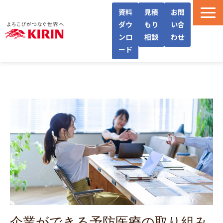
資料
見積
お問
ダウ
もり
い合
ンロ
相談
わせ
ード
WellWaとは
機能・サービス紹介
導入フロー/料金
導入事例/インタビュー
よくあるご質問
お役立ち情報
企業ができる予防医療の取り組み