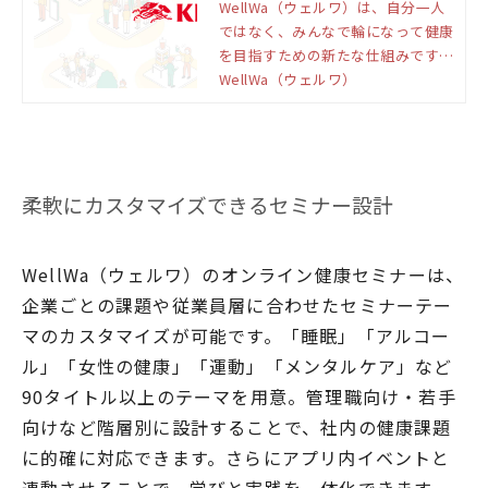
る健康経営支援サービス
WellWa（ウェルワ）は、自分一人
ではなく、みんなで輪になって健康
を目指すための新たな仕組みです。
「たのしい健康」と「おいしい健
WellWa（ウェルワ）
康」で、ウェルビーイングの輪を広
げていきます。
柔軟にカスタマイズできるセミナー設計
WellWa（ウェルワ）のオンライン健康セミナーは、
企業ごとの課題や従業員層に合わせたセミナーテー
マのカスタマイズが可能です。「睡眠」「アルコー
ル」「女性の健康」「運動」「メンタルケア」など
90タイトル以上のテーマを用意。管理職向け・若手
向けなど階層別に設計することで、社内の健康課題
に的確に対応できます。さらにアプリ内イベントと
連動させることで、学びと実践を一体化できます。