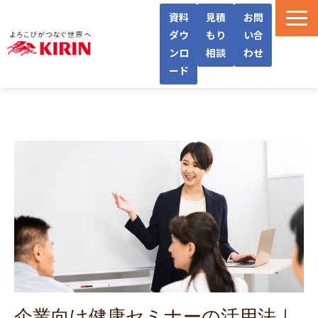
資料
見積
お問
ダウ
もり
い合
ンロ
相談
わせ
ード
WellWaとは
機能・サービス紹介
導入フロー/料金
導入事例/インタビュー
よくあるご質問
お役立ち情報
企業向け健康セミナーの活用法｜