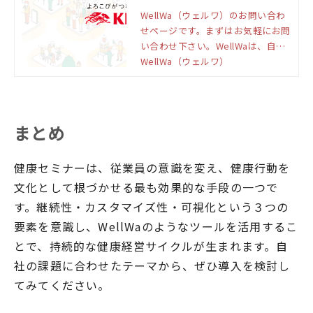
WellWa（ウェルワ）のお問い合わ
せページです。まずはお気軽にお問
い合わせ下さい。WellWaは、自分
一人ではなく、みんなで輪になって
WellWa（ウェルワ）
健康を目指すための新たな仕組みで
す。「たのしい健康」と「おいしい
健康」で、ウェルビーイングの輪を
広げていきます。
まとめ
健康セミナーは、従業員の意識を変え、健康行動を
文化として根づかせる最も効果的な手段の一つで
す。継続性・カスタマイズ性・可視化という３つの
要素を意識し、WellWaのようなツールを活用するこ
とで、持続的な健康経営サイクルが生まれます。自
社の課題に合わせたテーマから、ぜひ導入を検討し
てみてください。