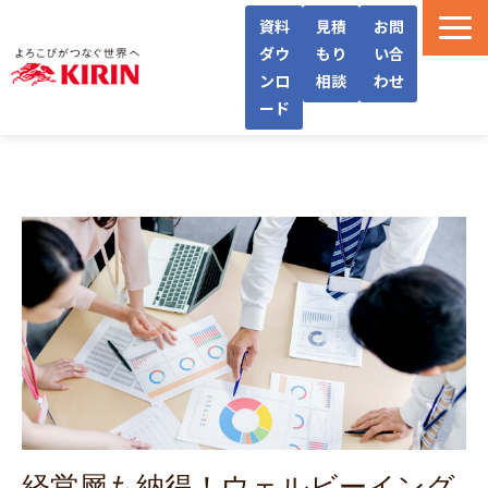
資料
見積
お問
ダウ
もり
い合
ンロ
相談
わせ
ード
WellWaとは
機能・サービス紹介
導入フロー/料金
導入事例/インタビュー
よくあるご質問
お役立ち情報
経営層も納得！ウェルビーイング