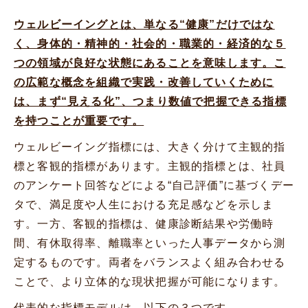
ウェルビーイングとは、単なる“健康”だけではな
く、身体的・精神的・社会的・職業的・経済的な５
つの領域が良好な状態にあることを意味します。こ
の広範な概念を組織で実践・改善していくために
は、まず“見える化”、つまり数値で把握できる指標
を持つことが重要です。
ウェルビーイング指標には、大きく分けて主観的指
標と客観的指標があります。主観的指標とは、社員
のアンケート回答などによる“自己評価”に基づくデー
タで、満足度や人生における充足感などを示しま
す。一方、客観的指標は、健康診断結果や労働時
間、有休取得率、離職率といった人事データから測
定するものです。両者をバランスよく組み合わせる
ことで、より立体的な現状把握が可能になります。
代表的な指標モデルは、以下の３つです。