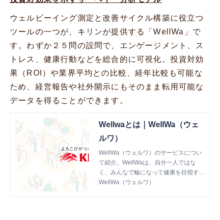
ウェルビーイング測定と改善サイクル構築に役立つ
ツールの一つが、キリンが提供する「WellWa」で
す。わずか２５問の設問で、エンゲージメント、ス
トレス、健康行動などを総合的に可視化。投資対効
果（ROI）や業界平均との比較、経年比較も可能な
ため、経営報告や社外開示にもそのまま転用可能な
データを得ることができます。
Wellwaとは｜WellWa（ウェ
ルワ）
WellWa（ウェルワ）のサービスについ
て紹介。WellWaは、自分一人ではな
く、みんなで輪になって健康を目指すた
めの新たな仕組みです。「たのしい健
WellWa（ウェルワ）
康」と「おいしい健康」で、ウェルビー
イングの輪を広げていきます。